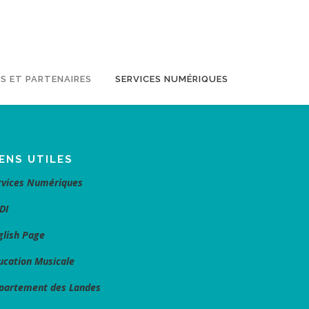
S ET PARTENAIRES
SERVICES NUMÉRIQUES
IENS UTILES
rvices Numériques
DI
glish Page
ucation Musicale
partement des Landes