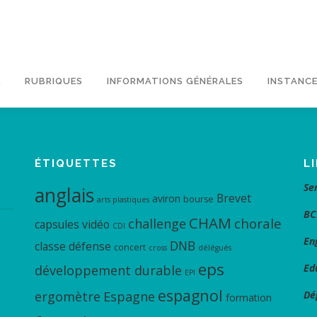
L
RUBRIQUES
INFORMATIONS GÉNÉRALES
INSTANCE
ÉTIQUETTES
L
Se
anglais
Brevet
aviron
bourse
arts plastiques
BC
CHAM
chorale
challenge
capsules vidéo
CDI
En
DNB
classe défense
concert
cross
délégués
eps
Ed
développement durable
EPI
espagnol
ergomètre
Espagne
Dé
formation