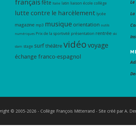
français
fête
Le
latin
liaison école collège
Italie
lutte contre le harcèlement
La
lycée
musique
orientation
magazine
Co
mp3
outils
rentrée
Prix de la sportivité
présentation
numériques
ski
In
vidéo
voyage
surf
théâtre
stage
slam
M
échange franco-espagnol
Ad
De
right © 2005-2026 - Collège François Mitterrand - Site créé par A. De