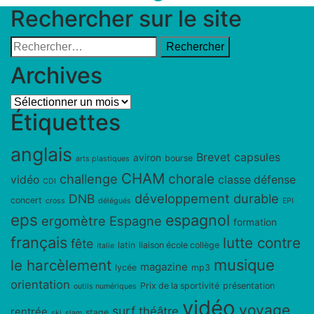
Rechercher sur le site
Rechercher :
Archives
Archives
Étiquettes
anglais
Brevet
capsules
aviron
bourse
arts plastiques
CHAM
challenge
chorale
vidéo
classe défense
CDI
développement durable
DNB
concert
cross
délégués
EPI
eps
espagnol
ergomètre
Espagne
formation
français
lutte contre
fête
latin
liaison école collège
Italie
musique
le harcèlement
magazine
lycée
mp3
orientation
Prix de la sportivité
présentation
outils numériques
vidéo
voyage
surf
théâtre
rentrée
stage
ski
slam