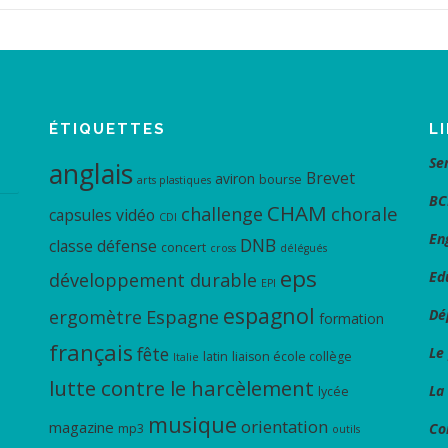
ÉTIQUETTES
L
Se
anglais
Brevet
aviron
bourse
arts plastiques
BC
CHAM
chorale
challenge
capsules vidéo
CDI
En
DNB
classe défense
concert
cross
délégués
eps
Ed
développement durable
EPI
espagnol
ergomètre
Espagne
Dé
formation
français
fête
Le
latin
liaison école collège
Italie
lutte contre le harcèlement
La
lycée
musique
orientation
magazine
Co
mp3
outils