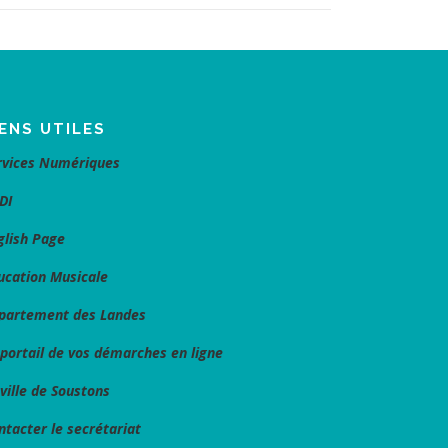
IENS UTILES
rvices Numériques
DI
glish Page
ucation Musicale
partement des Landes
 portail de vos démarches en ligne
 ville de Soustons
ntacter le secrétariat