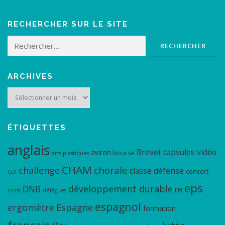
RECHERCHER SUR LE SITE
Rechercher :
ARCHIVES
Archives
ÉTIQUETTES
anglais
Brevet
capsules vidéo
aviron
bourse
arts plastiques
CHAM
chorale
challenge
classe défense
concert
CDI
eps
DNB
développement durable
cross
délégués
EPI
espagnol
ergomètre
Espagne
formation