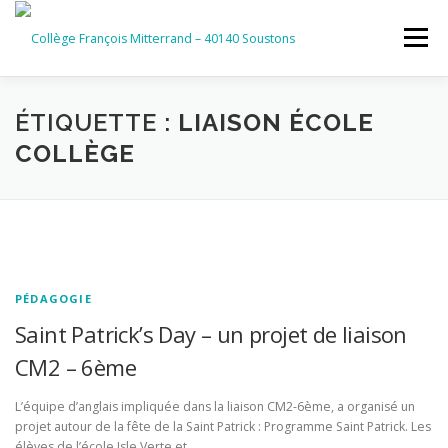
Aller
au
Menu
contenu
ACCUEIL
RUBRIQUES
ÉTIQUETTE :
LIAISON ÉCOLE
COLLÈGE
INFORMATIONS GÉNÉRALES
INSTANCES ET PARTENAIRES
SERVICES NUMÉRIQUES
PÉDAGOGIE
Saint Patrick’s Day – un projet de liaison
CM2 – 6ème
L’équipe d’anglais impliquée dans la liaison CM2-6ème, a organisé un
projet autour de la fête de la Saint Patrick : Programme Saint Patrick. Les
élèves de l’école Isle Verte et …