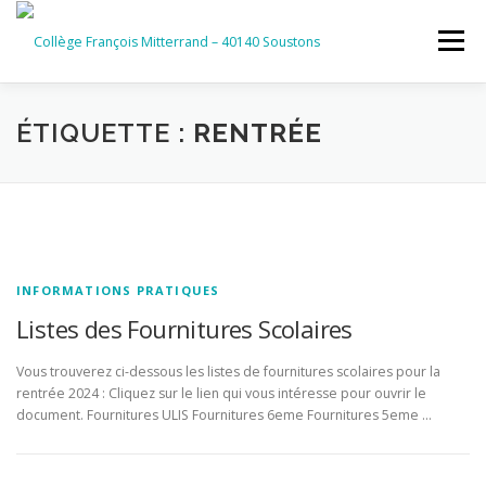
Aller
au
Menu
contenu
ACCUEIL
RUBRIQUES
ÉTIQUETTE :
RENTRÉE
INFORMATIONS GÉNÉRALES
INSTANCES ET PARTENAIRES
SERVICES NUMÉRIQUES
INFORMATIONS PRATIQUES
Listes des Fournitures Scolaires
Vous trouverez ci-dessous les listes de fournitures scolaires pour la
rentrée 2024 : Cliquez sur le lien qui vous intéresse pour ouvrir le
document. Fournitures ULIS Fournitures 6eme Fournitures 5eme …