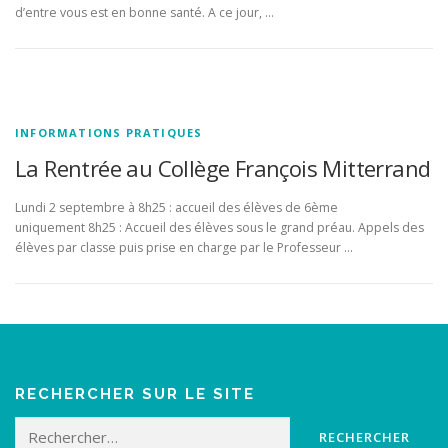
d’entre vous est en bonne santé. A ce jour, …
INFORMATIONS PRATIQUES
La Rentrée au Collège François Mitterrand
Lundi 2 septembre à 8h25 : accueil des élèves de 6ème
uniquement 8h25 : Accueil des élèves sous le grand préau. Appels des
élèves par classe puis prise en charge par le Professeur …
RECHERCHER SUR LE SITE
Rechercher :