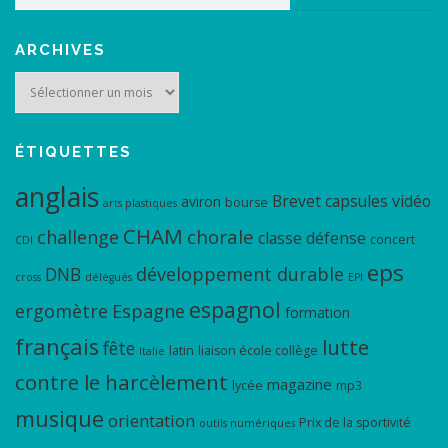
ARCHIVES
Archives
ÉTIQUETTES
anglais
Brevet
capsules vidéo
aviron
bourse
arts plastiques
CHAM
chorale
challenge
classe défense
concert
CDI
eps
DNB
développement durable
cross
délégués
EPI
espagnol
ergomètre
Espagne
formation
français
lutte
fête
latin
liaison école collège
Italie
contre le harcèlement
magazine
lycée
mp3
musique
orientation
Prix de la sportivité
outils numériques