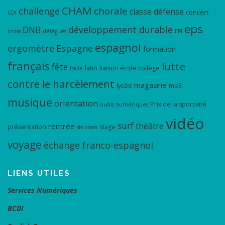
CHAM
chorale
challenge
classe défense
concert
CDI
eps
DNB
développement durable
cross
délégués
EPI
espagnol
ergomètre
Espagne
formation
français
lutte
fête
latin
liaison école collège
Italie
contre le harcèlement
magazine
lycée
mp3
musique
orientation
Prix de la sportivité
outils numériques
vidéo
surf
théâtre
rentrée
présentation
stage
ski
slam
voyage
échange franco-espagnol
LIENS UTILES
Services Numériques
BCDI