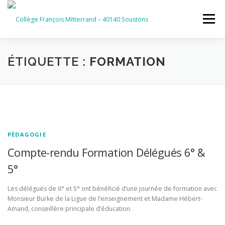
Aller
au
Menu
contenu
ACCUEIL
RUBRIQUES
ÉTIQUETTE :
FORMATION
INFORMATIONS GÉNÉRALES
INSTANCES ET PARTENAIRES
SERVICES NUMÉRIQUES
PÉDAGOGIE
Compte-rendu Formation Délégués 6° &
5°
Les délégués de 6° et 5° ont bénéficié d’une journée de formation avec
Monsieur Burke de la Ligue de l’enseignement et Madame Hébert-
Amand, conseillère principale d’éducation.