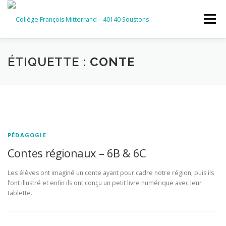
Aller
au
Menu
contenu
ACCUEIL
RUBRIQUES
ÉTIQUETTE :
CONTE
INFORMATIONS GÉNÉRALES
INSTANCES ET PARTENAIRES
SERVICES NUMÉRIQUES
PÉDAGOGIE
Contes régionaux – 6B & 6C
Les élèves ont imaginé un conte ayant pour cadre notre région, puis ils
l’ont illustré et enfin ils ont conçu un petit livre numérique avec leur
tablette.