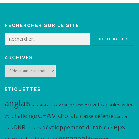
RECHERCHER SUR LE SITE
Rechercher :
ARCHIVES
Archives
ÉTIQUETTES
anglais
Brevet
capsules vidéo
aviron
bourse
arts plastiques
CHAM
chorale
challenge
classe défense
concert
CDI
eps
DNB
développement durable
cross
délégués
EPI
espagnol
ergomètre
Espagne