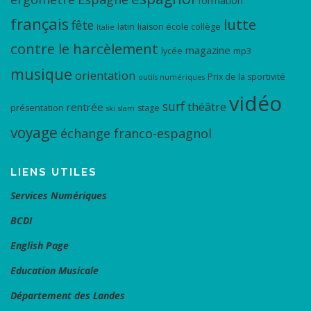
formation
français
lutte
fête
latin
liaison école collège
Italie
contre le harcèlement
magazine
lycée
mp3
musique
orientation
Prix de la sportivité
outils numériques
vidéo
surf
théâtre
rentrée
présentation
stage
ski
slam
voyage
échange franco-espagnol
LIENS UTILES
Services Numériques
BCDI
English Page
Education Musicale
Département des Landes