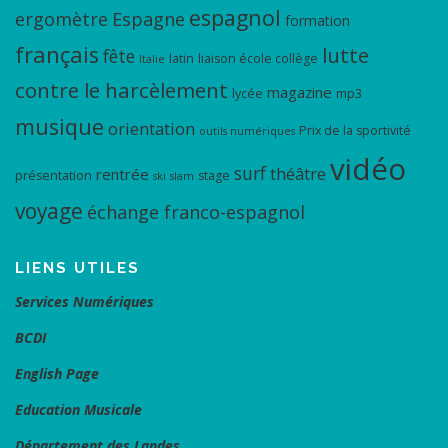
espagnol
ergomètre
Espagne
formation
français
lutte
fête
latin
liaison école collège
Italie
contre le harcèlement
magazine
lycée
mp3
musique
orientation
Prix de la sportivité
outils numériques
vidéo
surf
théâtre
rentrée
présentation
stage
ski
slam
voyage
échange franco-espagnol
LIENS UTILES
Services Numériques
BCDI
English Page
Education Musicale
Département des Landes