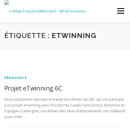
Aller
au
Menu
contenu
ACCUEIL
RUBRIQUES
ÉTIQUETTE :
ETWINNING
INFORMATIONS GÉNÉRALES
INSTANCES ET PARTENAIRES
SERVICES NUMÉRIQUES
PÉDAGOGIE
Projet eTwinning 6C
Nous souhaitons valoriser le travail des élèves de 6èC qui ont participé
à un projet eTwinning avec l‘Escola Pau Casals Sant Llorenç d’Hortons en
Espagne (Catalogne). Les élèves des deux établissements ont collaboré
pour créer …