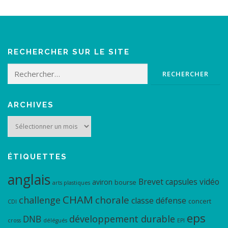
RECHERCHER SUR LE SITE
Rechercher :
ARCHIVES
Archives
ÉTIQUETTES
anglais
Brevet
capsules vidéo
aviron
bourse
arts plastiques
CHAM
chorale
challenge
classe défense
concert
CDI
eps
DNB
développement durable
cross
délégués
EPI