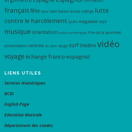
formation
français
lutte
fête
latin
liaison école collège
Italie
contre le harcèlement
magazine
lycée
mp3
musique
orientation
Prix de la sportivité
outils numériques
vidéo
surf
théâtre
rentrée
présentation
stage
ski
slam
voyage
échange franco-espagnol
LIENS UTILES
Services Numériques
BCDI
English Page
Education Musicale
Département des Landes