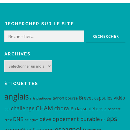
RECHERCHER SUR LE SITE
Rechercher :
ARCHIVES
Archives
ÉTIQUETTES
anglais
Brevet
capsules vidéo
aviron
bourse
arts plastiques
CHAM
chorale
challenge
classe défense
concert
CDI
eps
DNB
développement durable
cross
délégués
EPI
espagnol
ergomètre
Espagne