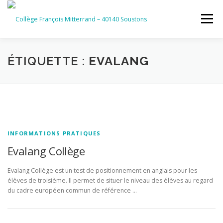
Aller
au
Menu
contenu
ACCUEIL
RUBRIQUES
ÉTIQUETTE :
EVALANG
INFORMATIONS GÉNÉRALES
INSTANCES ET PARTENAIRES
SERVICES NUMÉRIQUES
INFORMATIONS PRATIQUES
Evalang Collège
Evalang Collège est un test de positionnement en anglais pour les
élèves de troisième. Il permet de situer le niveau des élèves au regard
du cadre européen commun de référence …