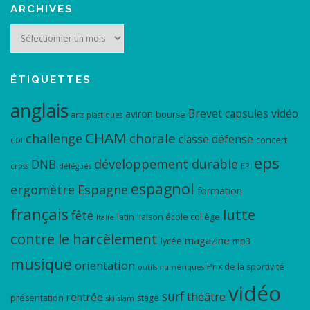
ARCHIVES
Archives
ÉTIQUETTES
anglais
Brevet
capsules vidéo
aviron
bourse
arts plastiques
CHAM
chorale
challenge
classe défense
concert
CDI
eps
DNB
développement durable
cross
délégués
EPI
espagnol
ergomètre
Espagne
formation
français
lutte
fête
latin
liaison école collège
Italie
contre le harcèlement
magazine
lycée
mp3
musique
orientation
Prix de la sportivité
outils numériques
vidéo
surf
théâtre
rentrée
présentation
stage
ski
slam