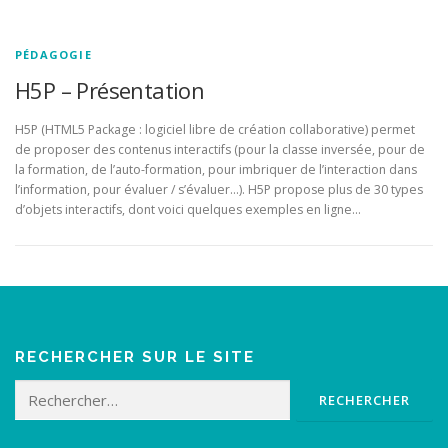
PÉDAGOGIE
H5P – Présentation
H5P (HTML5 Package : logiciel libre de création collaborative) permet
de proposer des contenus interactifs (pour la classe inversée, pour de
la formation, de l’auto-formation, pour imbriquer de l’interaction dans
l’information, pour évaluer / s’évaluer…). H5P propose plus de 30 types
d’objets interactifs, dont voici quelques exemples en ligne…
RECHERCHER SUR LE SITE
Rechercher :