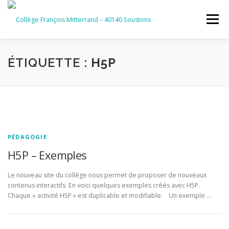
Aller
au
Menu
contenu
ACCUEIL
RUBRIQUES
ÉTIQUETTE :
H5P
INFORMATIONS GÉNÉRALES
INSTANCES ET PARTENAIRES
SERVICES NUMÉRIQUES
PÉDAGOGIE
H5P – Exemples
Le nouveau site du collège nous permet de proposer de nouveaux
contenus interactifs. En voici quelques exemples créés avec H5P.
Chaque « activité H5P » est duplicable et modifiable. Un exemple …