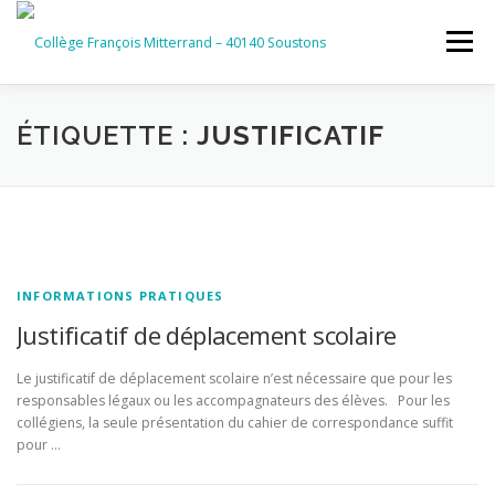
Aller
au
Menu
contenu
ACCUEIL
RUBRIQUES
ÉTIQUETTE :
JUSTIFICATIF
INFORMATIONS GÉNÉRALES
INSTANCES ET PARTENAIRES
SERVICES NUMÉRIQUES
INFORMATIONS PRATIQUES
Justificatif de déplacement scolaire
Le justificatif de déplacement scolaire n’est nécessaire que pour les
responsables légaux ou les accompagnateurs des élèves. Pour les
collégiens, la seule présentation du cahier de correspondance suffit
pour …