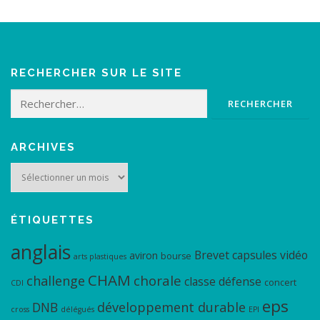
RECHERCHER SUR LE SITE
Rechercher :
ARCHIVES
Archives
ÉTIQUETTES
anglais
Brevet
capsules vidéo
aviron
bourse
arts plastiques
CHAM
chorale
challenge
classe défense
concert
CDI
eps
DNB
développement durable
cross
délégués
EPI