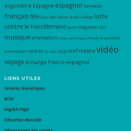
espagnol
ergomètre
Espagne
formation
français
lutte
fête
latin
liaison école collège
Italie
contre le harcèlement
magazine
lycée
mp3
musique
orientation
Prix de la sportivité
outils numériques
vidéo
surf
théâtre
rentrée
présentation
stage
ski
slam
voyage
échange franco-espagnol
LIENS UTILES
Services Numériques
BCDI
English Page
Education Musicale
Département des Landes