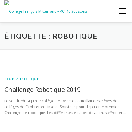
Aller
au
Menu
contenu
ACCUEIL
RUBRIQUES
ÉTIQUETTE :
ROBOTIQUE
INFORMATIONS GÉNÉRALES
INSTANCES ET PARTENAIRES
SERVICES NUMÉRIQUES
CLUB ROBOTIQUE
Challenge Robotique 2019
Le vendredi 14 juin le collège de Tyrosse accueillait des élèves des
collèges de Capbreton, Linxe et Soustons pour disputer le premier
Challenge de robotique. Les différentes équipes devaient s’affronter …