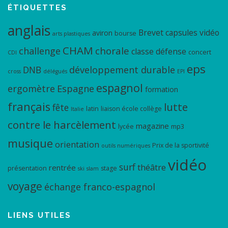
ÉTIQUETTES
anglais
Brevet
capsules vidéo
aviron
bourse
arts plastiques
CHAM
chorale
challenge
classe défense
concert
CDI
eps
DNB
développement durable
cross
délégués
EPI
espagnol
ergomètre
Espagne
formation
français
lutte
fête
latin
liaison école collège
Italie
contre le harcèlement
magazine
lycée
mp3
musique
orientation
Prix de la sportivité
outils numériques
vidéo
surf
théâtre
rentrée
présentation
stage
ski
slam
voyage
échange franco-espagnol
LIENS UTILES