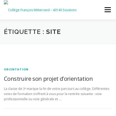
Aller
au
Menu
contenu
ACCUEIL
RUBRIQUES
ÉTIQUETTE :
SITE
INFORMATIONS GÉNÉRALES
INSTANCES ET PARTENAIRES
SERVICES NUMÉRIQUES
ORIENTATION
Construire son projet d’orientation
La classe de 3ᵉ marque la fin de votre parcours au collège. Différentes
voies de formation s’offrent à vous pour la rentrée suivante : voie
professionnelle ou voie générale et …