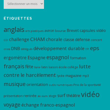
Archives
ÉTIQUETTES
anglais
Brevet
capsules vidéo
aviron
bourse
arts plastiques
CHAM
chorale
challenge
classe défense
concert
CDI
eps
DNB
développement durable
cross
délégués
EPI
espagnol
ergomètre
Espagne
formation
français
lutte
fête
latin
liaison école collège
Italie
contre le harcèlement
magazine
lycée
mp3
musique
orientation
Prix de la sportivité
outils numériques
vidéo
surf
théâtre
rentrée
présentation
stage
ski
slam
voyage
échange franco-espagnol