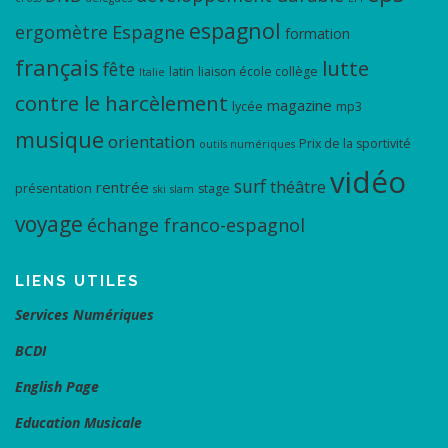
espagnol
ergomètre
Espagne
formation
français
lutte
fête
latin
liaison école collège
Italie
contre le harcèlement
magazine
lycée
mp3
musique
orientation
Prix de la sportivité
outils numériques
vidéo
surf
théâtre
rentrée
présentation
stage
ski
slam
voyage
échange franco-espagnol
LIENS UTILES
Services Numériques
BCDI
English Page
Education Musicale