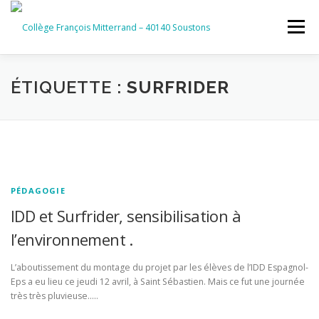
Aller
au
Menu
contenu
ACCUEIL
RUBRIQUES
ÉTIQUETTE :
SURFRIDER
INFORMATIONS GÉNÉRALES
INSTANCES ET PARTENAIRES
SERVICES NUMÉRIQUES
PÉDAGOGIE
IDD et Surfrider, sensibilisation à
l’environnement .
L’aboutissement du montage du projet par les élèves de l’IDD Espagnol-
Eps a eu lieu ce jeudi 12 avril, à Saint Sébastien. Mais ce fut une journée
très très pluvieuse…..