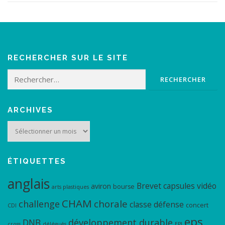
RECHERCHER SUR LE SITE
Rechercher :
ARCHIVES
Archives
ÉTIQUETTES
anglais
Brevet
capsules vidéo
aviron
bourse
arts plastiques
CHAM
chorale
challenge
classe défense
concert
CDI
eps
DNB
développement durable
cross
délégués
EPI