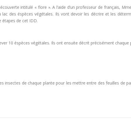
 Découverte intitulé « flore ». A l’aide d’un professeur de français, M
lac des éspèces végétales. Ils vont devoir les décrire et les déter
1e étapes de cet IDD.
ever 10 éspèces végétales. Ils ont ensuite décrit précisément chaque p
les insectes de chaque plante pour les mettre entre des feuilles de papie