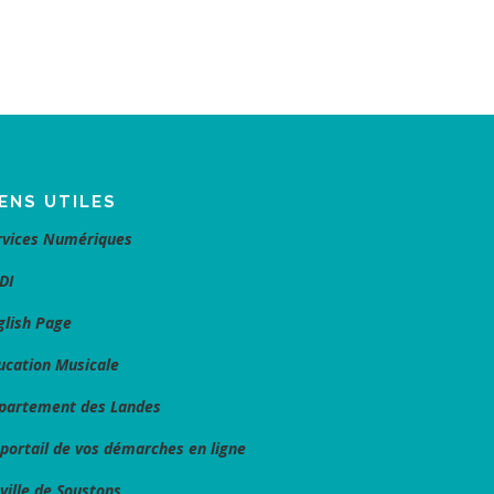
IENS UTILES
rvices Numériques
DI
glish Page
ucation Musicale
partement des Landes
 portail de vos démarches en ligne
 ville de Soustons