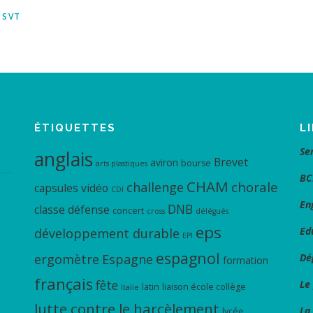
,
SVT
ÉTIQUETTES
L
Se
anglais
Brevet
aviron
bourse
arts plastiques
BC
CHAM
chorale
challenge
capsules vidéo
CDI
En
DNB
classe défense
concert
cross
délégués
eps
Ed
développement durable
EPI
espagnol
ergomètre
Espagne
Dé
formation
français
fête
Le
latin
liaison école collège
Italie
lutte contre le harcèlement
La
lycée