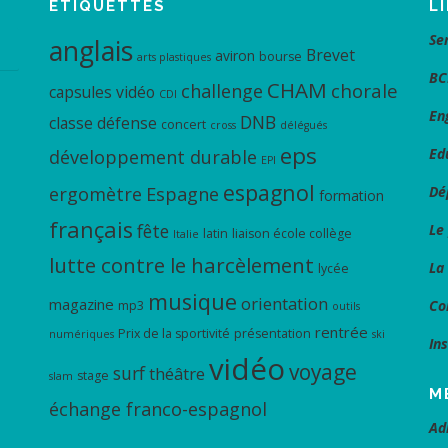
ÉTIQUETTES
L
Se
anglais
Brevet
aviron
bourse
arts plastiques
BC
CHAM
chorale
challenge
capsules vidéo
CDI
En
DNB
classe défense
concert
cross
délégués
eps
Ed
développement durable
EPI
espagnol
ergomètre
Espagne
Dé
formation
français
fête
Le
latin
liaison école collège
Italie
lutte contre le harcèlement
La
lycée
musique
orientation
magazine
Co
mp3
outils
rentrée
Prix de la sportivité
présentation
numériques
ski
In
vidéo
voyage
surf
théâtre
stage
slam
M
échange franco-espagnol
Ad