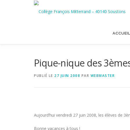
Aller
au
contenu
ACCUEI
Pique-nique des 3ème
PUBLIÉ LE
27 JUIN 2008
PAR
WEBMASTER
Aujourd’hui vendredi 27 juin 2008, les élèves de 3è
Bonne vacances à tous !