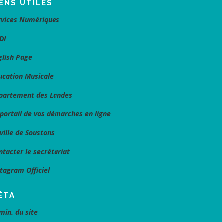
IENS UTILES
rvices Numériques
DI
glish Page
ucation Musicale
partement des Landes
 portail de vos démarches en ligne
 ville de Soustons
ntacter le secrétariat
stagram Officiel
ÉTA
min. du site