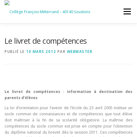
Aller
au
Menu
contenu
ACCUEIL
RUBRIQUES
Le livret de compétences
PUBLIÉ LE
10 MARS 2012
PAR
WEBMASTER
INFORMATIONS GÉNÉRALES
INSTANCES ET PARTENAIRES
SERVICES NUMÉRIQUES
Le livret de compétences : information à destination des
parents d’élèves
La loi d’orientation pour l’avenir de l’école du 23 avril 2005 institue un
socle commun de connaissances et de compétences que tout élève
doit maîtriser à la fin de sa scolarité obligatoire. La maîtrise des
compétences du socle commun est prise en compte pour l’obtention
du diplôme national du brevet dès la session 2011. Ces compétences