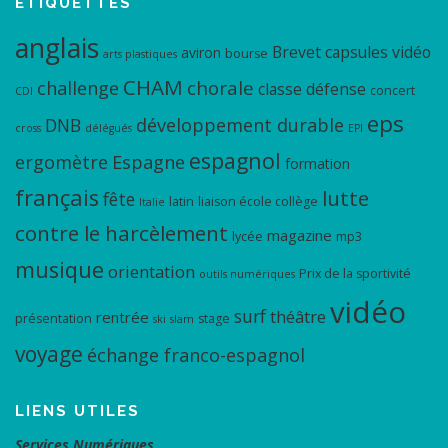
ÉTIQUETTES
anglais
Brevet
capsules vidéo
aviron
bourse
arts plastiques
CHAM
chorale
challenge
classe défense
concert
CDI
eps
DNB
développement durable
cross
délégués
EPI
espagnol
ergomètre
Espagne
formation
français
lutte
fête
latin
liaison école collège
Italie
contre le harcèlement
magazine
lycée
mp3
musique
orientation
Prix de la sportivité
outils numériques
vidéo
surf
théâtre
rentrée
présentation
stage
ski
slam
voyage
échange franco-espagnol
LIENS UTILES
Services Numériques