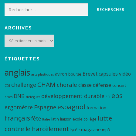
Rechercher :
ARCHIVES
Archives
ÉTIQUETTES
anglais
Brevet
capsules vidéo
aviron
bourse
arts plastiques
CHAM
chorale
challenge
classe défense
concert
CDI
eps
DNB
développement durable
cross
délégués
EPI
espagnol
ergomètre
Espagne
formation
français
lutte
fête
latin
liaison école collège
Italie
contre le harcèlement
magazine
lycée
mp3