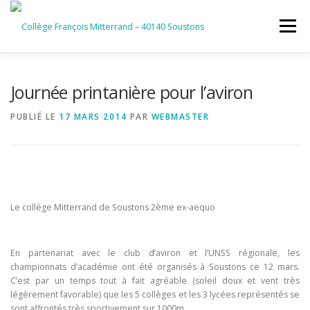
Aller
au
Menu
contenu
ACCUEIL
RUBRIQUES
Journée printanière pour l’aviron
PUBLIÉ LE
17 MARS 2014
PAR
WEBMASTER
INFORMATIONS GÉNÉRALES
INSTANCES ET PARTENAIRES
SERVICES NUMÉRIQUES
Le collège Mitterrand de Soustons 2ème ex-aequo
En partenariat avec le club d’aviron et l’UNSS régionale, les
championnats d’académie ont été organisés à Soustons ce 12 mars.
C’est par un temps tout à fait agréable (soleil doux et vent très
légèrement favorable) que les 5 collèges et les 3 lycées représentés se
sont affrontés très sportivement sur 1000m.