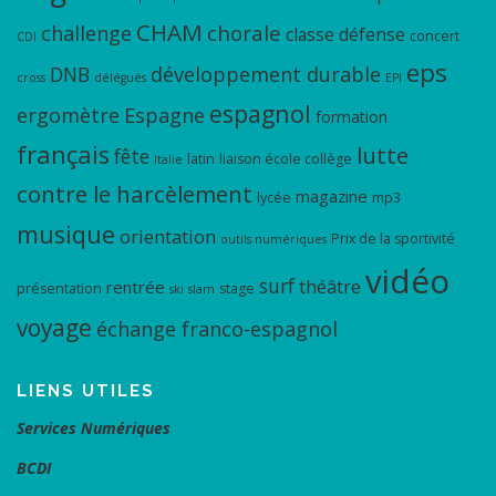
CHAM
chorale
challenge
classe défense
concert
CDI
eps
DNB
développement durable
cross
délégués
EPI
espagnol
ergomètre
Espagne
formation
français
lutte
fête
latin
liaison école collège
Italie
contre le harcèlement
magazine
lycée
mp3
musique
orientation
Prix de la sportivité
outils numériques
vidéo
surf
théâtre
rentrée
présentation
stage
ski
slam
voyage
échange franco-espagnol
LIENS UTILES
Services Numériques
BCDI