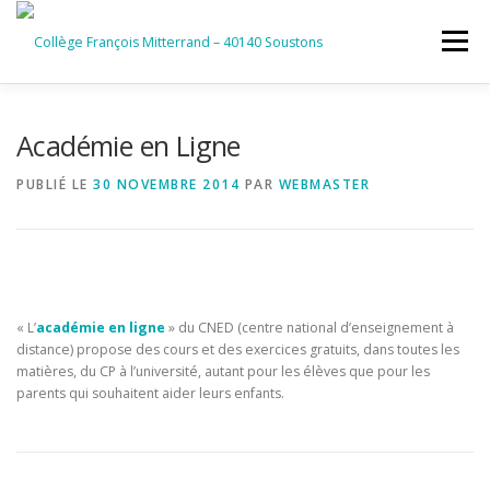
Aller
au
Menu
contenu
ACCUEIL
RUBRIQUES
Académie en Ligne
PUBLIÉ LE
30 NOVEMBRE 2014
PAR
WEBMASTER
INFORMATIONS GÉNÉRALES
INSTANCES ET PARTENAIRES
SERVICES NUMÉRIQUES
« L’
académie en ligne
» du CNED (centre national d’enseignement à
distance) propose des cours et des exercices gratuits, dans toutes les
matières, du CP à l’université, autant pour les élèves que pour les
parents qui souhaitent aider leurs enfants.