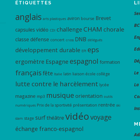
ÉTIQUETTES
L
Se
anglais
Brevet
aviron
bourse
arts plastiques
BC
CHAM
chorale
challenge
capsules vidéo
CDI
En
DNB
classe défense
concert
cross
délégués
eps
Ed
développement durable
EPI
espagnol
ergomètre
Espagne
Dé
formation
français
fête
Le
latin
liaison école collège
Italie
lutte contre le harcèlement
La
lycée
musique
orientation
magazine
Co
mp3
outils
rentrée
Prix de la sportivité
présentation
numériques
ski
In
vidéo
voyage
surf
théâtre
stage
slam
M
échange franco-espagnol
Ad