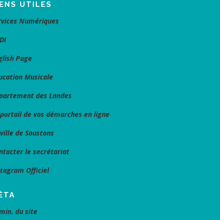
IENS UTILES
rvices Numériques
DI
glish Page
ucation Musicale
partement des Landes
 portail de vos démarches en ligne
 ville de Soustons
ntacter le secrétariat
stagram Officiel
ÉTA
min. du site