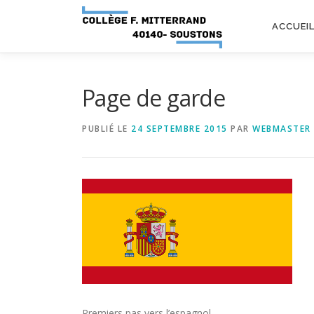
Aller
au
ACCUEI
contenu
Page de garde
PUBLIÉ LE
24 SEPTEMBRE 2015
PAR
WEBMASTER
Premiers pas vers l’espagnol…