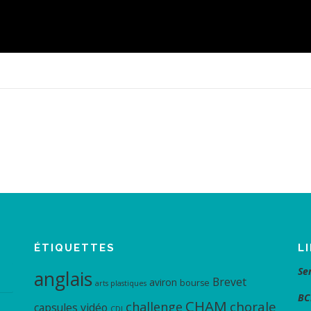
ÉTIQUETTES
L
Se
anglais
Brevet
aviron
bourse
arts plastiques
BC
CHAM
chorale
challenge
capsules vidéo
CDI