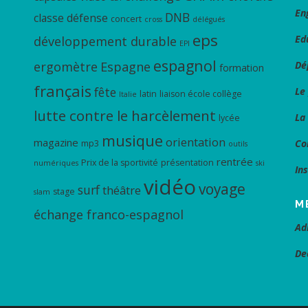
En
DNB
classe défense
concert
cross
délégués
eps
Ed
développement durable
EPI
espagnol
ergomètre
Espagne
Dé
formation
français
fête
Le
latin
liaison école collège
Italie
lutte contre le harcèlement
La
lycée
musique
orientation
magazine
Co
mp3
outils
rentrée
Prix de la sportivité
présentation
numériques
ski
In
vidéo
voyage
surf
théâtre
stage
slam
M
échange franco-espagnol
Ad
De