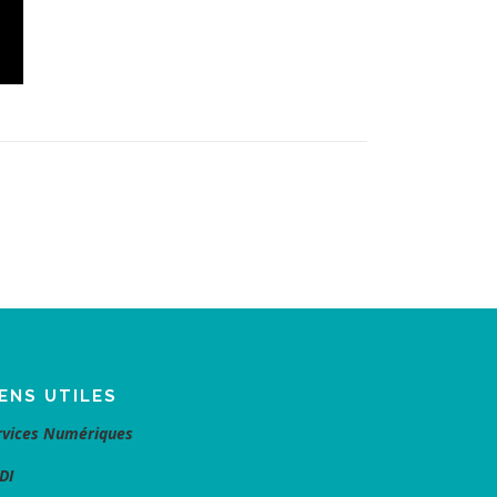
IENS UTILES
rvices Numériques
DI