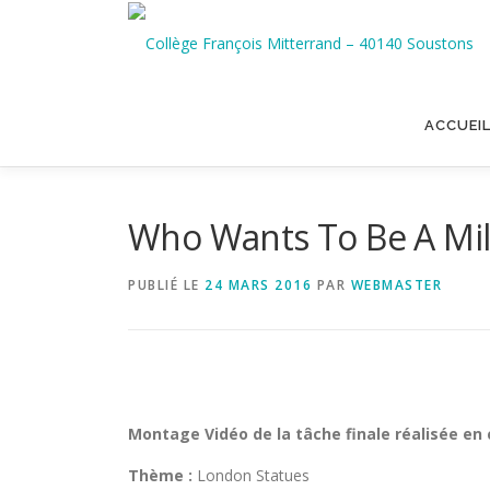
Aller
au
contenu
ACCUEI
Who Wants To Be A Mill
PUBLIÉ LE
24 MARS 2016
PAR
WEBMASTER
Montage Vidéo de la tâche finale réalisée en c
Thème :
London Statues