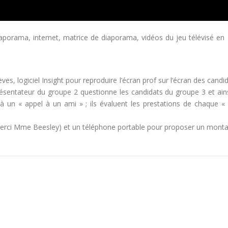
iaporama, internet, matrice de diaporama, vidéos du jeu télévisé en a
èves, logiciel Insight pour reproduire l’écran prof sur l’écran des can
résentateur du groupe 2 questionne les candidats du groupe 3 et ains
à un « appel à un ami » ; ils évaluent les prestations de chaque «
(Merci Mme Beesley) et un téléphone portable pour proposer un mont