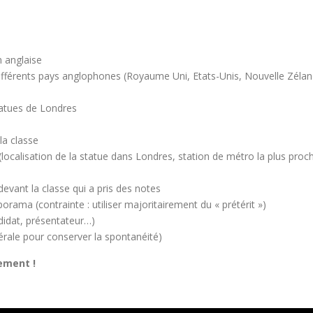
n anglaise
 différents pays anglophones (Royaume Uni, Etats-Unis, Nouvelle Zéland
statues de Londres
 la classe
(localisation de la statue dans Londres, station de métro la plus pro
evant la classe qui a pris des notes
rama (contrainte : utiliser majoritairement du « prétérit »)
ndidat, présentateur…)
nérale pour conserver la spontanéité)
ement !