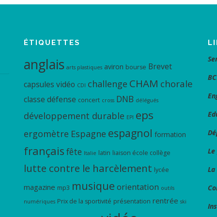
ÉTIQUETTES
L
Se
anglais
Brevet
aviron
bourse
arts plastiques
BC
CHAM
chorale
challenge
capsules vidéo
CDI
En
DNB
classe défense
concert
cross
délégués
eps
Ed
développement durable
EPI
espagnol
ergomètre
Espagne
Dé
formation
français
fête
Le
latin
liaison école collège
Italie
lutte contre le harcèlement
La
lycée
musique
orientation
magazine
Co
mp3
outils
rentrée
Prix de la sportivité
présentation
numériques
ski
In