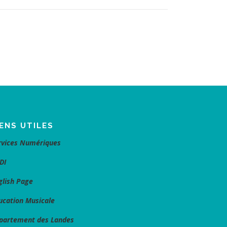
IENS UTILES
rvices Numériques
DI
glish Page
ucation Musicale
partement des Landes