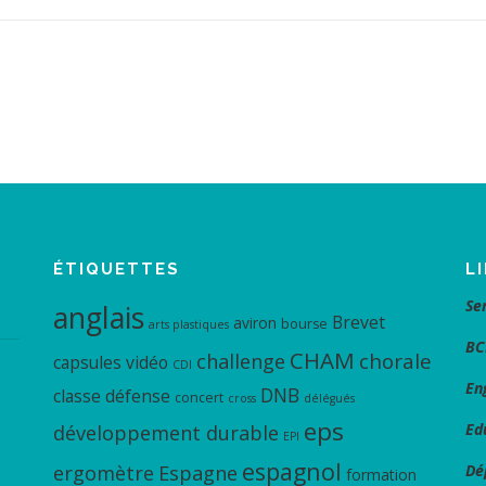
ÉTIQUETTES
L
Se
anglais
Brevet
aviron
bourse
arts plastiques
BC
CHAM
chorale
challenge
capsules vidéo
CDI
En
DNB
classe défense
concert
cross
délégués
eps
Ed
développement durable
EPI
espagnol
ergomètre
Espagne
Dé
formation