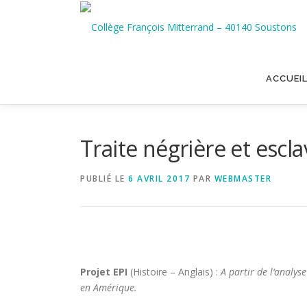
Aller
au
contenu
ACCUEI
Traite négrière et escla
PUBLIÉ LE
6 AVRIL 2017
PAR
WEBMASTER
Projet EPI
(Histoire – Anglais) :
A partir de l’analys
en Amérique.