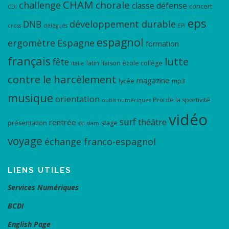
CHAM
chorale
challenge
classe défense
concert
CDI
eps
DNB
développement durable
cross
délégués
EPI
espagnol
ergomètre
Espagne
formation
français
lutte
fête
latin
liaison école collège
Italie
contre le harcèlement
magazine
lycée
mp3
musique
orientation
Prix de la sportivité
outils numériques
vidéo
surf
théâtre
rentrée
présentation
stage
ski
slam
voyage
échange franco-espagnol
LIENS UTILES
Services Numériques
BCDI
English Page