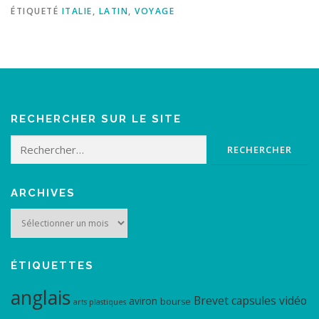
ÉTIQUETÉ
ITALIE
,
LATIN
,
VOYAGE
RECHERCHER SUR LE SITE
Rechercher :
ARCHIVES
Archives
ÉTIQUETTES
anglais
Brevet
capsules vidéo
aviron
bourse
arts plastiques