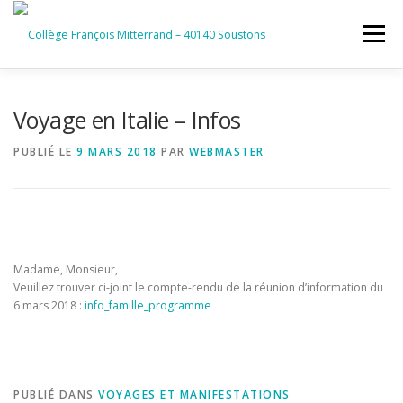
Aller
au
Menu
contenu
ACCUEIL
RUBRIQUES
Voyage en Italie – Infos
PUBLIÉ LE
9 MARS 2018
PAR
WEBMASTER
INFORMATIONS GÉNÉRALES
INSTANCES ET PARTENAIRES
SERVICES NUMÉRIQUES
Madame, Monsieur,
Veuillez trouver ci-joint le compte-rendu de la réunion d’information du
6 mars 2018 :
info_famille_programme
PUBLIÉ DANS
VOYAGES ET MANIFESTATIONS