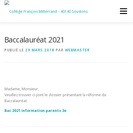
Aller
au
Menu
contenu
ACCUEIL
RUBRIQUES
Baccalauréat 2021
PUBLIÉ LE
29 MARS 2018
PAR
WEBMASTER
INFORMATIONS GÉNÉRALES
INSTANCES ET PARTENAIRES
SERVICES NUMÉRIQUES
Madame, Monsieur,
Veuillez trouver ci-joint le dossier présentant la réforme du
Baccalauréat.
Bac 2021 information parents 3e