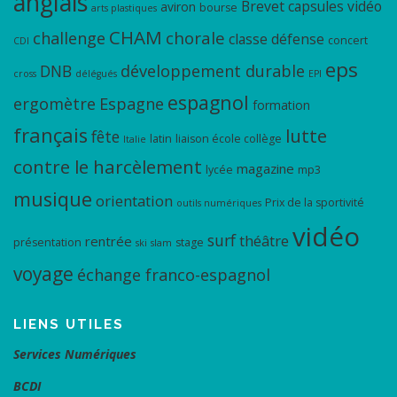
anglais
Brevet
capsules vidéo
aviron
bourse
arts plastiques
CHAM
chorale
challenge
classe défense
concert
CDI
eps
DNB
développement durable
cross
délégués
EPI
espagnol
ergomètre
Espagne
formation
français
lutte
fête
latin
liaison école collège
Italie
contre le harcèlement
magazine
lycée
mp3
musique
orientation
Prix de la sportivité
outils numériques
vidéo
surf
théâtre
rentrée
présentation
stage
ski
slam
voyage
échange franco-espagnol
LIENS UTILES
Services Numériques
BCDI