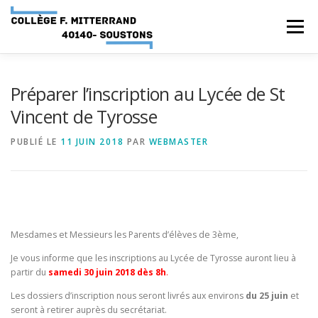
Aller
au
Menu
contenu
ACCUEIL
RUBRIQUES
Préparer l’inscription au Lycée de St
Vincent de Tyrosse
INFORMATIONS GÉNÉRALES
PUBLIÉ LE
11 JUIN 2018
PAR
WEBMASTER
INSTANCES ET PARTENAIRES
SERVICES NUMÉRIQUES
Mesdames et Messieurs les Parents d’élèves de 3ème,
Je vous informe que les inscriptions au Lycée de Tyrosse auront lieu à
partir du
samedi 30 juin 2018 dès 8h
.
Les dossiers d’inscription nous seront livrés aux environs
du 25 juin
et
seront à retirer auprès du secrétariat.