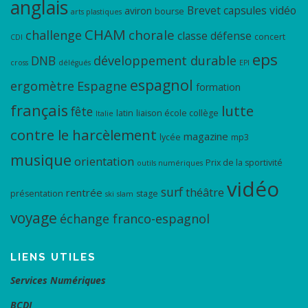
anglais
Brevet
capsules vidéo
aviron
bourse
arts plastiques
CHAM
chorale
challenge
classe défense
concert
CDI
eps
DNB
développement durable
cross
délégués
EPI
espagnol
ergomètre
Espagne
formation
français
lutte
fête
latin
liaison école collège
Italie
contre le harcèlement
magazine
lycée
mp3
musique
orientation
Prix de la sportivité
outils numériques
vidéo
surf
théâtre
rentrée
présentation
stage
ski
slam
voyage
échange franco-espagnol
LIENS UTILES
Services Numériques
BCDI