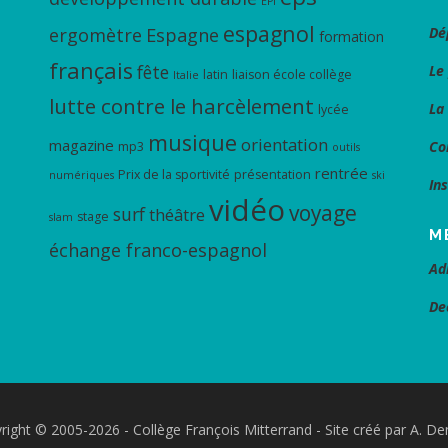
EPI
espagnol
ergomètre
Espagne
Dé
formation
français
fête
Le
latin
liaison école collège
Italie
lutte contre le harcèlement
La
lycée
musique
orientation
magazine
Co
mp3
outils
rentrée
Prix de la sportivité
présentation
numériques
ski
In
vidéo
voyage
surf
théâtre
stage
slam
M
échange franco-espagnol
Ad
De
right © 2005-2026 - Collège François Mitterrand - Site créé par A. De