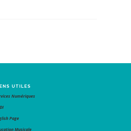
IENS UTILES
rvices Numériques
DI
glish Page
ucation Musicale