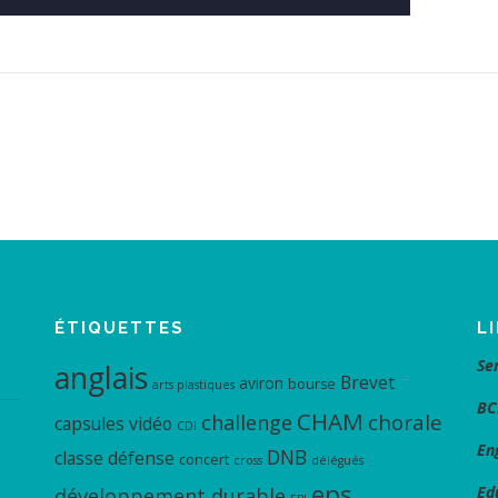
ÉTIQUETTES
L
Se
anglais
Brevet
aviron
bourse
arts plastiques
BC
CHAM
chorale
challenge
capsules vidéo
CDI
En
DNB
classe défense
concert
cross
délégués
eps
Ed
développement durable