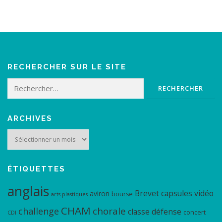
RECHERCHER SUR LE SITE
Rechercher :
ARCHIVES
Archives
ÉTIQUETTES
anglais
Brevet
capsules vidéo
aviron
bourse
arts plastiques
CHAM
chorale
challenge
classe défense
concert
CDI