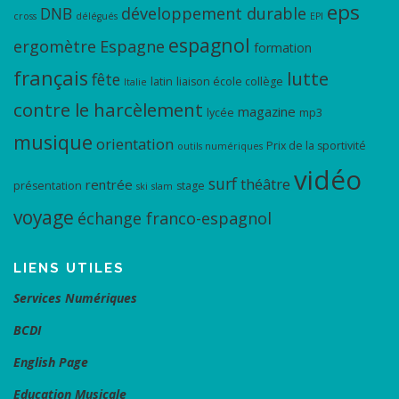
eps
DNB
développement durable
cross
délégués
EPI
espagnol
ergomètre
Espagne
formation
français
lutte
fête
latin
liaison école collège
Italie
contre le harcèlement
magazine
lycée
mp3
musique
orientation
Prix de la sportivité
outils numériques
vidéo
surf
théâtre
rentrée
présentation
stage
ski
slam
voyage
échange franco-espagnol
LIENS UTILES
Services Numériques
BCDI
English Page
Education Musicale