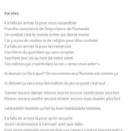
Paroles :
Il a fallu en arriver là pour nous rassembler
Prendre conscience de l’importance de l’humanité
Ce combat c’est le monde entier qui doit le mener
Car y a pas de couleur ni de religion pour être confinés
Il a fallu en arriver là pour les remercier
Ces héros du quotidien qui sans compter
Sacrifient leur vie au nom de notre santé
Ces mêmes qui criaient dans la rue « venez vous aider! »
Et demain on fera quoi? On recommencera l’homme est comme ça
Et demain ça sera nous les maîtres du jeu un point c’est tout
S’aimer encore danser encore sourire encore s’embrasser plus fort
Pleurer encore souffrir encore et tenir encore mais chanter plus fort
Lalalalalalal lalalalala ça fait du bien lalalalalalala lalalalala
Il a fallu en arriver là pour qu’on se parle
Qu’on recommence à s’amuser avec que dalle
Pour qu’on s’appelle qu’on se dise « je t’aime » « est ce que t’as mal? »