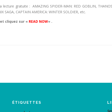
s à la lecture gratuite : AMAZING SPIDER-MAN: RED GOBLIN, THA
X SAGA, CAPTAIN AMERICA: WINTER SOLDIER, etc.
et cliquez sur «
READ NOW
« .
ÉTIQUETTES
L
Se