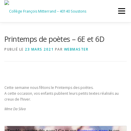
Aller
au
Menu
contenu
ACCUEIL
RUBRIQUES
Printemps de poètes – 6E et 6D
PUBLIÉ LE
23 MARS 2021
PAR
WEBMASTER
INFORMATIONS GÉNÉRALES
INSTANCES ET PARTENAIRES
SERVICES NUMÉRIQUES
Cette semaine nous fêtons le Printemps des poètes.
A cette occasion, vos enfants publient leurs petits textes réalisés au
creux de l’hiver.
Mme Da Silva