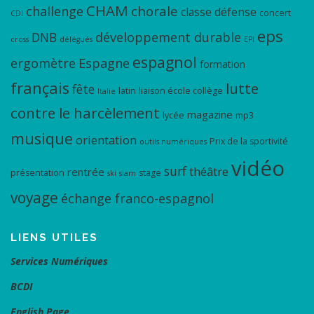
CHAM
chorale
challenge
classe défense
concert
CDI
eps
DNB
développement durable
cross
délégués
EPI
espagnol
ergomètre
Espagne
formation
français
lutte
fête
latin
liaison école collège
Italie
contre le harcèlement
magazine
lycée
mp3
musique
orientation
Prix de la sportivité
outils numériques
vidéo
surf
théâtre
rentrée
présentation
stage
ski
slam
voyage
échange franco-espagnol
LIENS UTILES
Services Numériques
BCDI
English Page