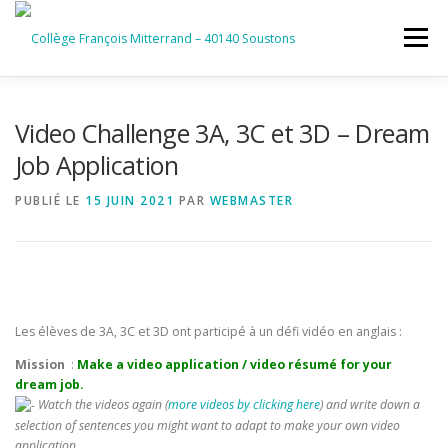
Aller
au
Menu
contenu
ACCUEIL
RUBRIQUES
Video Challenge 3A, 3C et 3D – Dream
Job Application
INFORMATIONS GÉNÉRALES
PUBLIÉ LE
15 JUIN 2021
PAR
WEBMASTER
INSTANCES ET PARTENAIRES
SERVICES NUMÉRIQUES
Les élèves de 3A, 3C et 3D ont participé à un défi vidéo en anglais :
Mission
:
Make a video application / video résumé for your
dream job.
Watch the videos again (
more videos by clicking here
) and write down a
selection of sentences you might want to adapt to make your own video
application.