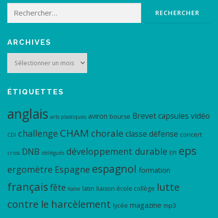
Rechercher :
ARCHIVES
Archives
ÉTIQUETTES
anglais
Brevet
capsules vidéo
aviron
bourse
arts plastiques
CHAM
chorale
challenge
classe défense
concert
CDI
eps
DNB
développement durable
cross
délégués
EPI
espagnol
ergomètre
Espagne
formation
français
lutte
fête
latin
liaison école collège
Italie
contre le harcèlement
magazine
lycée
mp3