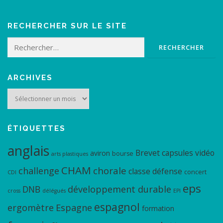
RECHERCHER SUR LE SITE
Rechercher :
ARCHIVES
Archives
ÉTIQUETTES
anglais
Brevet
capsules vidéo
aviron
bourse
arts plastiques
CHAM
chorale
challenge
classe défense
concert
CDI
eps
DNB
développement durable
cross
délégués
EPI
espagnol
ergomètre
Espagne
formation