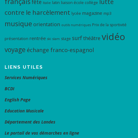
français
lutte
fête
latin
liaison école collège
Italie
contre le harcèlement
magazine
lycée
mp3
musique
orientation
Prix de la sportivité
outils numériques
vidéo
surf
théâtre
rentrée
présentation
stage
ski
slam
voyage
échange franco-espagnol
LIENS UTILES
Services Numériques
BCDI
English Page
Education Musicale
Département des Landes
Le portail de vos démarches en ligne