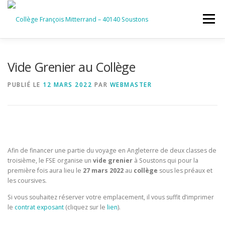
Aller
au
Menu
contenu
ACCUEIL
RUBRIQUES
Vide Grenier au Collège
PUBLIÉ LE
12 MARS 2022
PAR
WEBMASTER
INFORMATIONS GÉNÉRALES
INSTANCES ET PARTENAIRES
SERVICES NUMÉRIQUES
Afin de financer une partie du voyage en Angleterre de deux classes de
troisième, le FSE organise un
vide grenier
à Soustons qui pour la
première fois aura lieu le
27 mars 2022
au
collège
sous les préaux et
les coursives.
Si vous souhaitez réserver votre emplacement, il vous suffit d’imprimer
le
contrat exposant
(cliquez sur le
lien
).