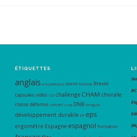
ÉTIQUETTES
L
Se
anglais
Brevet
aviron
bourse
arts plastiques
BC
CHAM
chorale
challenge
capsules vidéo
CDI
En
DNB
classe défense
concert
cross
délégués
eps
Ed
développement durable
EPI
espagnol
ergomètre
Espagne
Dé
formation
français
Le