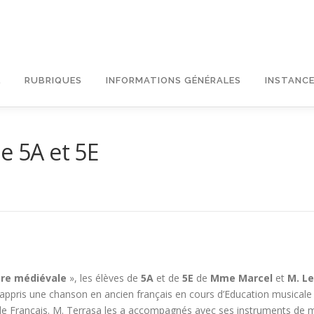
L
RUBRIQUES
INFORMATIONS GÉNÉRALES
INSTANCE
e 5A et 5E
ure médiévale
», les élèves de
5A
et de
5E
de
Mme Marcel
et
M. L
t appris une chanson en ancien français en cours d’Education musicale
rs de Français. M. Terrasa les a accompagnés avec ses instruments de