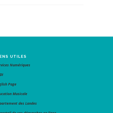
IENS UTILES
rvices Numériques
DI
glish Page
ucation Musicale
partement des Landes
 portail de vos démarches en ligne