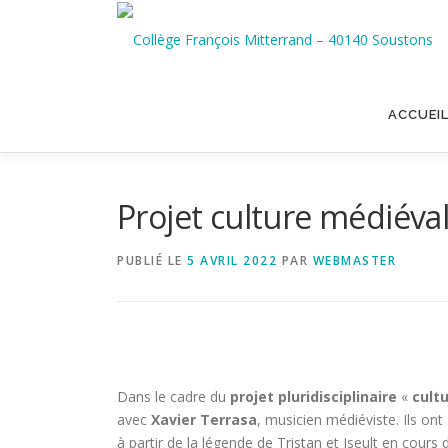
Aller
au
contenu
ACCUEI
Projet culture médiéval
PUBLIÉ LE
5 AVRIL 2022
PAR
WEBMASTER
Dans le cadre du
projet pluridisciplinaire
«
cult
avec
Xavier Terrasa
, musicien médiéviste. Ils on
à partir de la légende de Tristan et Iseult en cou