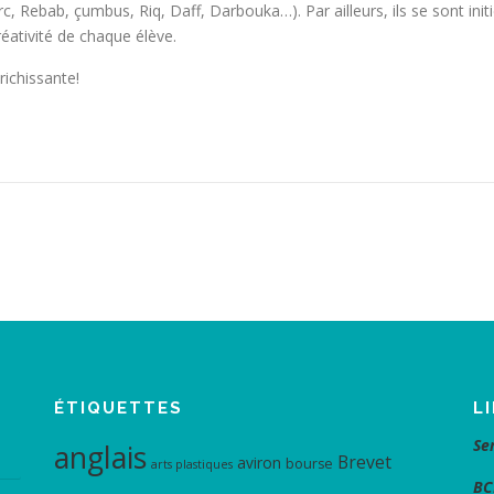
 Rebab, çumbus, Riq, Daff, Darbouka…). Par ailleurs, ils se sont initi
éativité de chaque élève.
richissante!
ÉTIQUETTES
L
Se
anglais
Brevet
aviron
bourse
arts plastiques
BC