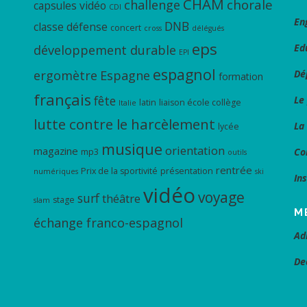
CHAM
chorale
challenge
capsules vidéo
CDI
En
DNB
classe défense
concert
cross
délégués
eps
Ed
développement durable
EPI
espagnol
ergomètre
Espagne
Dé
formation
français
fête
Le
latin
liaison école collège
Italie
lutte contre le harcèlement
La
lycée
musique
orientation
magazine
Co
mp3
outils
rentrée
Prix de la sportivité
présentation
numériques
ski
In
vidéo
voyage
surf
théâtre
stage
slam
M
échange franco-espagnol
Ad
De