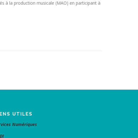
és à la production musicale (MAO) en participant à
IENS UTILES
rvices Numériques
DI