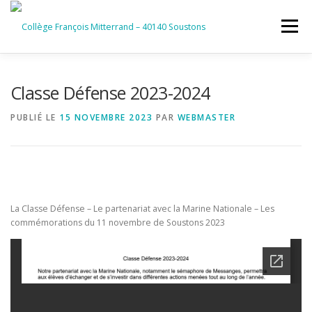
Aller
au
Menu
contenu
ACCUEIL
RUBRIQUES
Classe Défense 2023-2024
PUBLIÉ LE
15 NOVEMBRE 2023
PAR
WEBMASTER
INFORMATIONS GÉNÉRALES
INSTANCES ET PARTENAIRES
SERVICES NUMÉRIQUES
La Classe Défense – Le partenariat avec la Marine Nationale – Les
commémorations du 11 novembre de Soustons 2023