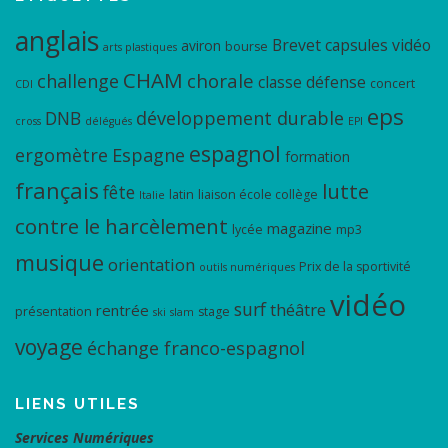
anglais
Brevet
capsules vidéo
aviron
bourse
arts plastiques
CHAM
chorale
challenge
classe défense
concert
CDI
eps
DNB
développement durable
cross
délégués
EPI
espagnol
ergomètre
Espagne
formation
français
lutte
fête
latin
liaison école collège
Italie
contre le harcèlement
magazine
lycée
mp3
musique
orientation
Prix de la sportivité
outils numériques
vidéo
surf
théâtre
rentrée
présentation
stage
ski
slam
voyage
échange franco-espagnol
LIENS UTILES
Services Numériques