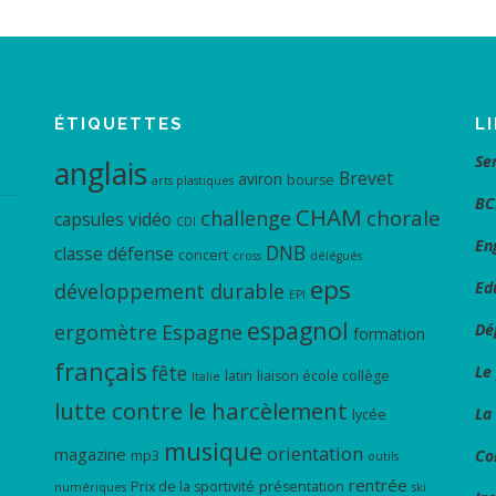
ÉTIQUETTES
L
Se
anglais
Brevet
aviron
bourse
arts plastiques
BC
CHAM
chorale
challenge
capsules vidéo
CDI
En
DNB
classe défense
concert
cross
délégués
eps
Ed
développement durable
EPI
espagnol
ergomètre
Espagne
Dé
formation
français
fête
Le
latin
liaison école collège
Italie
lutte contre le harcèlement
La
lycée
musique
orientation
magazine
Co
mp3
outils
rentrée
Prix de la sportivité
présentation
numériques
ski