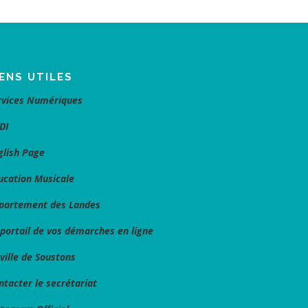
IENS UTILES
rvices Numériques
DI
glish Page
ucation Musicale
partement des Landes
 portail de vos démarches en ligne
 ville de Soustons
ntacter le secrétariat