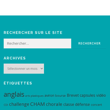
RECHERCHER SUR LE SITE
Rechercher :
ARCHIVES
Archives
ÉTIQUETTES
anglais
Brevet
capsules vidéo
aviron
bourse
arts plastiques
CHAM
chorale
challenge
classe défense
concert
CDI