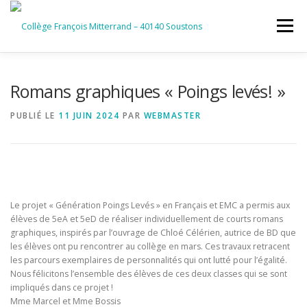
Aller
au
Menu
contenu
ACCUEIL
RUBRIQUES
Romans graphiques « Poings levés! »
PUBLIÉ LE
11 JUIN 2024
PAR
WEBMASTER
INFORMATIONS GÉNÉRALES
INSTANCES ET PARTENAIRES
SERVICES NUMÉRIQUES
Le projet « Génération Poings Levés » en Français et EMC a permis aux
élèves de 5eA et 5eD de réaliser individuellement de courts romans
graphiques, inspirés par l’ouvrage de Chloé Célérien, autrice de BD que
les élèves ont pu rencontrer au collège en mars. Ces travaux retracent
les parcours exemplaires de personnalités qui ont lutté pour l’égalité.
Nous félicitons l’ensemble des élèves de ces deux classes qui se sont
impliqués dans ce projet !
Mme Marcel et Mme Bossis