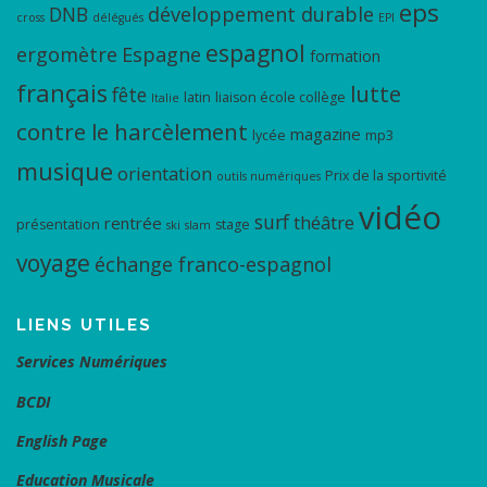
eps
DNB
développement durable
cross
délégués
EPI
espagnol
ergomètre
Espagne
formation
français
lutte
fête
latin
liaison école collège
Italie
contre le harcèlement
magazine
lycée
mp3
musique
orientation
Prix de la sportivité
outils numériques
vidéo
surf
théâtre
rentrée
présentation
stage
ski
slam
voyage
échange franco-espagnol
LIENS UTILES
Services Numériques
BCDI
English Page
Education Musicale