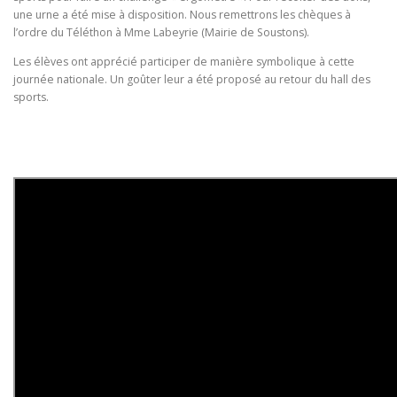
une urne a été mise à disposition. Nous remettrons les chèques à
l’ordre du Téléthon à Mme Labeyrie (Mairie de Soustons).
Les élèves ont apprécié participer de manière symbolique à cette
journée nationale. Un goûter leur a été proposé au retour du hall des
sports.