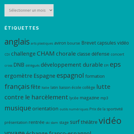
Archives
ÉTIQUETTES
anglais
Brevet
capsules vidéo
aviron
bourse
arts plastiques
CHAM
chorale
challenge
classe défense
concert
CDI
eps
DNB
développement durable
cross
délégués
EPI
espagnol
ergomètre
Espagne
formation
français
lutte
fête
latin
liaison école collège
Italie
contre le harcèlement
magazine
lycée
mp3
musique
orientation
Prix de la sportivité
outils numériques
vidéo
surf
théâtre
rentrée
présentation
stage
ski
slam
voyage
échange franco-espagnol