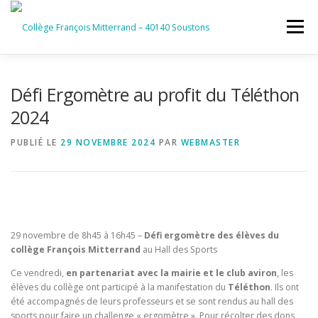
Aller
au
Menu
contenu
ACCUEIL
RUBRIQUES
Défi Ergomètre au profit du Téléthon
2024
INFORMATIONS GÉNÉRALES
PUBLIÉ LE
29 NOVEMBRE 2024
PAR
WEBMASTER
INSTANCES ET PARTENAIRES
SERVICES NUMÉRIQUES
29 novembre de 8h45 à 16h45 –
Défi ergomètre des élèves du
collège François Mitterrand
au Hall des Sports
Ce vendredi,
en partenariat avec la mairie
et le club aviron
, les
élèves du collège ont participé à la manifestation du
Téléthon
. Ils ont
été accompagnés de leurs professeurs et se sont rendus au hall des
sports pour faire un challenge « ergomètre ». Pour récolter des dons,