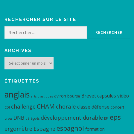
RECHERCHER SUR LE SITE
Rechercher :
ARCHIVES
Archives
ÉTIQUETTES
anglais
Brevet
capsules vidéo
aviron
bourse
arts plastiques
CHAM
chorale
challenge
classe défense
concert
CDI
eps
DNB
développement durable
cross
délégués
EPI
espagnol
ergomètre
Espagne
formation