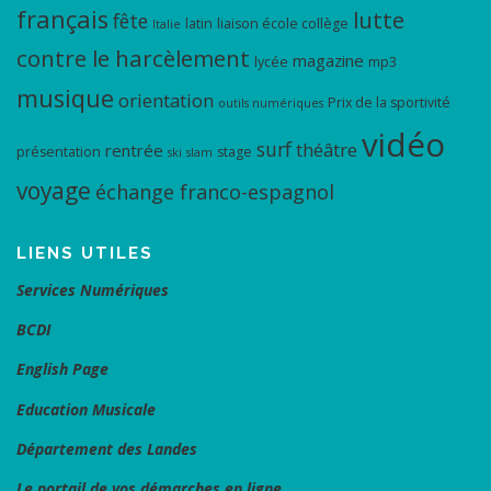
français
lutte
fête
latin
liaison école collège
Italie
contre le harcèlement
magazine
lycée
mp3
musique
orientation
Prix de la sportivité
outils numériques
vidéo
surf
théâtre
rentrée
présentation
stage
ski
slam
voyage
échange franco-espagnol
LIENS UTILES
Services Numériques
BCDI
English Page
Education Musicale
Département des Landes
Le portail de vos démarches en ligne