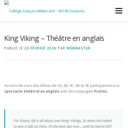
Aller
au
Menu
contenu
ACCUEIL
RUBRIQUES
King Viking – Théâtre en anglais
PUBLIÉ LE
23 FÉVRIER 2026
PAR
WEBMASTER
INFORMATIONS GÉNÉRALES
INSTANCES ET PARTENAIRES
SERVICES NUMÉRIQUES
Au mois de mars des élèves de 3A, 3B, 4C, 4D et 4E participeront à un
spectacle théâtral en anglais
avec les compagnie
Pickles
.
For Shaun, life is all about one thing: Vikings. So when he’s asked
to give a talk on them, it’s the best day ever… until he learns he’ll