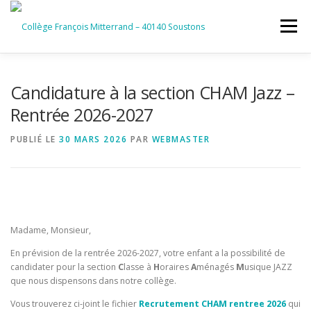
Aller
au
Menu
contenu
ACCUEIL
RUBRIQUES
Candidature à la section CHAM Jazz –
Rentrée 2026-2027
INFORMATIONS GÉNÉRALES
PUBLIÉ LE
30 MARS 2026
PAR
WEBMASTER
INSTANCES ET PARTENAIRES
SERVICES NUMÉRIQUES
Madame, Monsieur,
En prévision de la rentrée 2026-2027, votre enfant a la possibilité de
candidater pour la section
C
lasse à
H
oraires
A
ménagés
M
usique JAZZ
que nous dispensons dans notre collège.
Vous trouverez ci-joint le fichier
Recrutement CHAM rentree 2026
qui