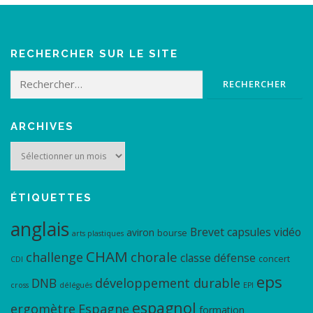
RECHERCHER SUR LE SITE
Rechercher :
ARCHIVES
Archives
ÉTIQUETTES
anglais
Brevet
capsules vidéo
aviron
bourse
arts plastiques
CHAM
chorale
challenge
classe défense
concert
CDI
eps
DNB
développement durable
cross
délégués
EPI
espagnol
ergomètre
Espagne
formation