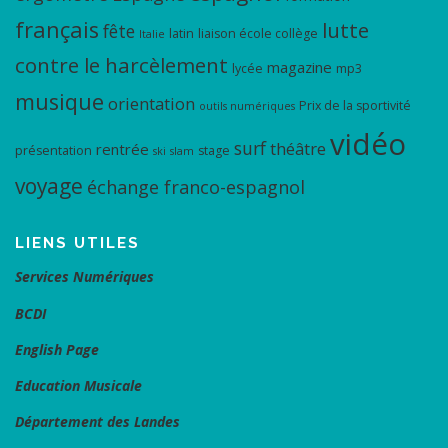
français
lutte
fête
latin
liaison école collège
Italie
contre le harcèlement
magazine
lycée
mp3
musique
orientation
Prix de la sportivité
outils numériques
vidéo
surf
théâtre
rentrée
présentation
stage
ski
slam
voyage
échange franco-espagnol
LIENS UTILES
Services Numériques
BCDI
English Page
Education Musicale
Département des Landes