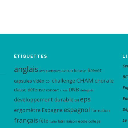
ÉTIQUETTES
L
Se
anglais
Brevet
aviron
bourse
arts plastiques
BC
CHAM
chorale
challenge
capsules vidéo
CDI
En
DNB
classe défense
concert
cross
délégués
eps
Ed
développement durable
EPI
espagnol
ergomètre
Espagne
Dé
formation
français
fête
Le
latin
liaison école collège
Italie