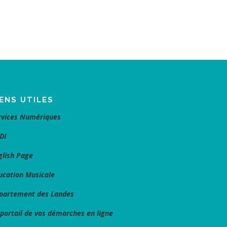
IENS UTILES
rvices Numériques
DI
glish Page
ucation Musicale
partement des Landes
 portail de vos démarches en ligne