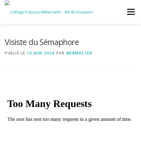
Aller
au
Menu
contenu
ACCUEIL
RUBRIQUES
Visiste du Sémaphore
PUBLIÉ LE
15 JUIN 2026
PAR
WEBMASTER
INFORMATIONS GÉNÉRALES
INSTANCES ET PARTENAIRES
SERVICES NUMÉRIQUES