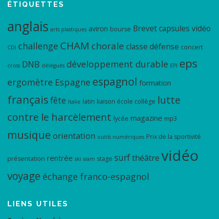
ÉTIQUETTES
anglais
Brevet
capsules vidéo
aviron
bourse
arts plastiques
CHAM
chorale
challenge
classe défense
concert
CDI
eps
DNB
développement durable
cross
délégués
EPI
espagnol
ergomètre
Espagne
formation
français
lutte
fête
latin
liaison école collège
Italie
contre le harcèlement
magazine
lycée
mp3
musique
orientation
Prix de la sportivité
outils numériques
vidéo
surf
théâtre
rentrée
présentation
stage
ski
slam
voyage
échange franco-espagnol
LIENS UTILES