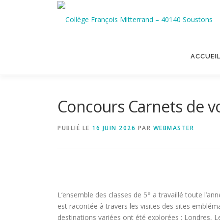
Aller
au
contenu
ACCUEI
Concours Carnets de v
PUBLIÉ LE
16 JUIN 2026
PAR
WEBMASTER
e
L’ensemble des classes de 5
a travaillé toute l’a
est racontée à travers les visites des sites emblé
destinations variées ont été explorées : Londres, L