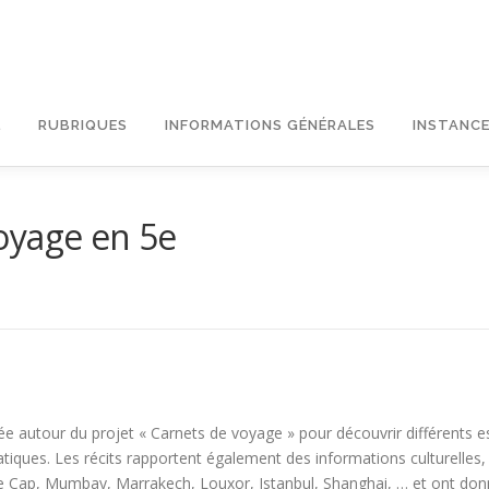
L
RUBRIQUES
INFORMATIONS GÉNÉRALES
INSTANCE
oyage en 5e
nnée autour du projet « Carnets de voyage » pour découvrir différen
matiques. Les récits rapportent également des informations culturelle
e Cap, Mumbay, Marrakech, Louxor, Istanbul, Shanghai, … et ont donné l