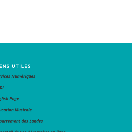
IENS UTILES
rvices Numériques
DI
glish Page
ucation Musicale
partement des Landes