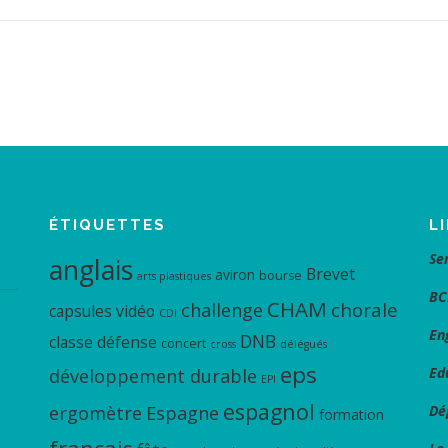
ÉTIQUETTES
L
Se
anglais
Brevet
aviron
bourse
arts plastiques
BC
CHAM
chorale
challenge
capsules vidéo
CDI
En
DNB
classe défense
concert
cross
délégués
eps
Ed
développement durable
EPI
espagnol
ergomètre
Espagne
Dé
formation