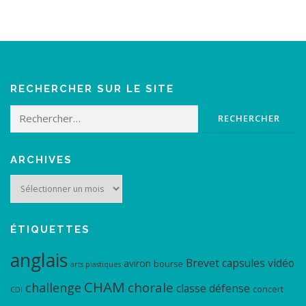
RECHERCHER SUR LE SITE
Rechercher :
ARCHIVES
Archives
ÉTIQUETTES
anglais
Brevet
capsules vidéo
aviron
bourse
arts plastiques
CHAM
chorale
challenge
classe défense
concert
CDI