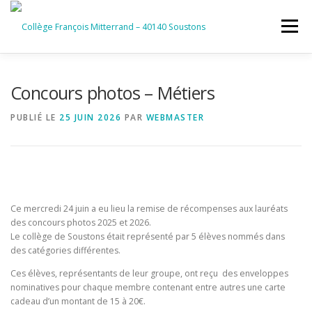
Aller
au
Menu
contenu
ACCUEIL
RUBRIQUES
Concours photos – Métiers
PUBLIÉ LE
25 JUIN 2026
PAR
WEBMASTER
INFORMATIONS GÉNÉRALES
INSTANCES ET PARTENAIRES
SERVICES NUMÉRIQUES
Ce mercredi 24 juin a eu lieu la remise de récompenses aux lauréats
des concours photos 2025 et 2026.
Le collège de Soustons était représenté par 5 élèves nommés dans
des catégories différentes.
Ces élèves, représentants de leur groupe, ont reçu des enveloppes
nominatives pour chaque membre contenant entre autres une carte
cadeau d’un montant de 15 à 20€.