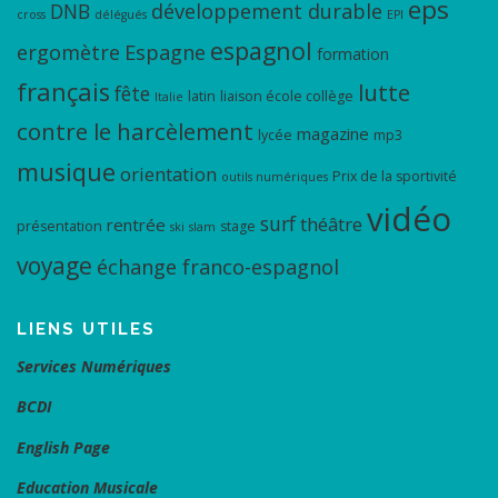
eps
DNB
développement durable
cross
délégués
EPI
espagnol
ergomètre
Espagne
formation
français
lutte
fête
latin
liaison école collège
Italie
contre le harcèlement
magazine
lycée
mp3
musique
orientation
Prix de la sportivité
outils numériques
vidéo
surf
théâtre
rentrée
présentation
stage
ski
slam
voyage
échange franco-espagnol
LIENS UTILES
Services Numériques
BCDI
English Page
Education Musicale