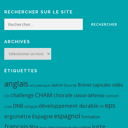
RECHERCHER SUR LE SITE
Rechercher :
ARCHIVES
Archives
ÉTIQUETTES
anglais
Brevet
capsules vidéo
aviron
bourse
arts plastiques
CHAM
chorale
challenge
classe défense
concert
CDI
eps
DNB
développement durable
cross
délégués
EPI
espagnol
ergomètre
Espagne
formation
français
lutte
fête
latin
liaison école collège
Italie