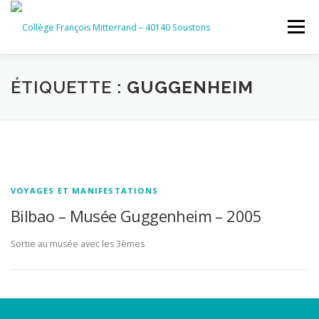
Aller
au
Menu
contenu
ACCUEIL
RUBRIQUES
ÉTIQUETTE :
GUGGENHEIM
INFORMATIONS GÉNÉRALES
INSTANCES ET PARTENAIRES
SERVICES NUMÉRIQUES
VOYAGES ET MANIFESTATIONS
Bilbao – Musée Guggenheim – 2005
Sortie au musée avec les 3èmes