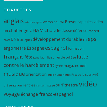
ÉTIQUETTES
anglais
Brevet
capsules vidéo
aviron
bourse
arts plastiques
CHAM
chorale
challenge
classe défense
concert
CDI
eps
DNB
développement durable
cross
délégués
EPI
espagnol
ergomètre
Espagne
formation
français
lutte
fête
latin
liaison école collège
Italie
contre le harcèlement
magazine
lycée
mp3
musique
orientation
Prix de la sportivité
outils numériques
vidéo
surf
théâtre
rentrée
présentation
stage
ski
slam
voyage
échange franco-espagnol