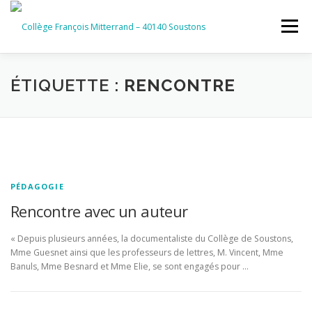
Aller
au
Menu
contenu
ACCUEIL
RUBRIQUES
ÉTIQUETTE :
RENCONTRE
INFORMATIONS GÉNÉRALES
INSTANCES ET PARTENAIRES
SERVICES NUMÉRIQUES
PÉDAGOGIE
Rencontre avec un auteur
« Depuis plusieurs années, la documentaliste du Collège de Soustons,
Mme Guesnet ainsi que les professeurs de lettres, M. Vincent, Mme
Banuls, Mme Besnard et Mme Elie, se sont engagés pour …