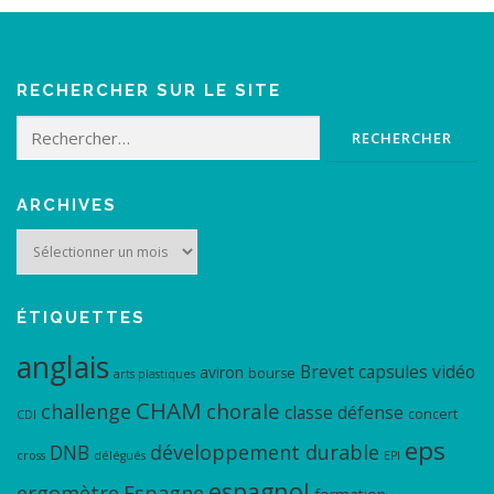
RECHERCHER SUR LE SITE
Rechercher :
ARCHIVES
Archives
ÉTIQUETTES
anglais
Brevet
capsules vidéo
aviron
bourse
arts plastiques
CHAM
chorale
challenge
classe défense
concert
CDI
eps
DNB
développement durable
cross
délégués
EPI
espagnol
ergomètre
Espagne