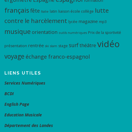
formation
français
lutte
fête
latin
liaison école collège
Italie
contre le harcèlement
magazine
lycée
mp3
musique
orientation
Prix de la sportivité
outils numériques
vidéo
surf
théâtre
rentrée
présentation
stage
ski
slam
voyage
échange franco-espagnol
LIENS UTILES
Services Numériques
BCDI
English Page
Education Musicale
Département des Landes