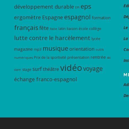
eps
Ed
développement durable
EPI
espagnol
ergomètre
Espagne
Dé
formation
français
fête
Le
latin
liaison école collège
Italie
lutte contre le harcèlement
La
lycée
musique
orientation
magazine
Co
mp3
outils
rentrée
Prix de la sportivité
présentation
numériques
ski
In
vidéo
voyage
surf
théâtre
stage
slam
M
échange franco-espagnol
Ad
De