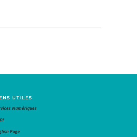
IENS UTILES
rvices Numériques
DI
glish Page