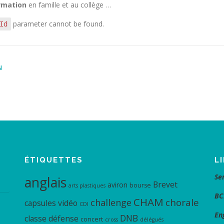
ormation
en famille et au collège …
parameter cannot be found.
Id
N
ÉTIQUETTES
L
Se
anglais
Brevet
aviron
bourse
arts plastiques
BC
CHAM
chorale
challenge
capsules vidéo
CDI
En
DNB
classe défense
concert
cross
délégués