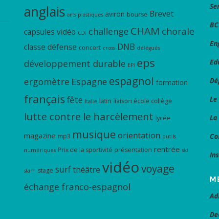
Se
anglais
Brevet
aviron
bourse
arts plastiques
BC
CHAM
chorale
challenge
capsules vidéo
CDI
En
DNB
classe défense
concert
cross
délégués
eps
Ed
développement durable
EPI
espagnol
ergomètre
Espagne
Dé
formation
français
fête
Le
latin
liaison école collège
Italie
lutte contre le harcèlement
La
lycée
musique
orientation
magazine
Co
mp3
outils
rentrée
Prix de la sportivité
présentation
numériques
ski
In
vidéo
voyage
surf
théâtre
stage
slam
M
échange franco-espagnol
Ad
De