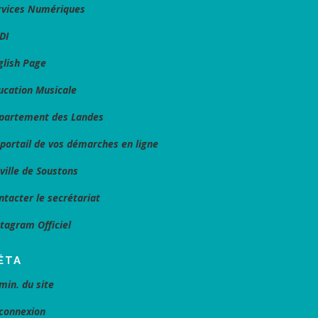
rvices Numériques
DI
glish Page
ucation Musicale
partement des Landes
 portail de vos démarches en ligne
 ville de Soustons
ntacter le secrétariat
stagram Officiel
ÉTA
min. du site
connexion