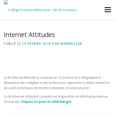
Aller
au
Menu
contenu
ACCUEIL
RUBRIQUES
Internet Attitudes
PUBLIÉ LE
10 FÉVRIER 2016
PAR
WEBMASTER
INFORMATIONS GÉNÉRALES
INSTANCES ET PARTENAIRES
SERVICES NUMÉRIQUES
Le kit Internet Attitudes se compose de 10 fiches et de 3 infographies à
destination des collégiens et des lycéens pour apprendre à utiliser Internet et
les outils numériques de manière raisonnée, en toute sécurité.
Le kit Internet Attitudes complet est disponible en téléchargement au
format zip,
Cliquez-Ici pour le télécharger