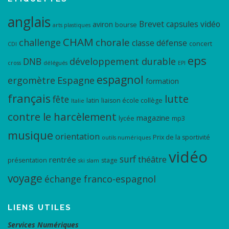
anglais
Brevet
capsules vidéo
aviron
bourse
arts plastiques
CHAM
chorale
challenge
classe défense
concert
CDI
eps
DNB
développement durable
cross
délégués
EPI
espagnol
ergomètre
Espagne
formation
français
lutte
fête
latin
liaison école collège
Italie
contre le harcèlement
magazine
lycée
mp3
musique
orientation
Prix de la sportivité
outils numériques
vidéo
surf
théâtre
rentrée
présentation
stage
ski
slam
voyage
échange franco-espagnol
LIENS UTILES
Services Numériques